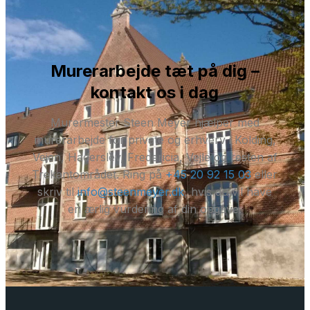
Murerarbejde tæt på dig –
kontakt os i dag
Murermester Steen Meyer hjælper med
murerarbejde for private og erhverv i Kolding,
Vejen, Haderslev, Fredericia, Vejle og resten af
Trekantområdet. Ring på
+45 20 92 15 03
eller
skriv til
info@steenmeyer.dk
, hvis du vil have
en ærlig vurdering af din opgave.