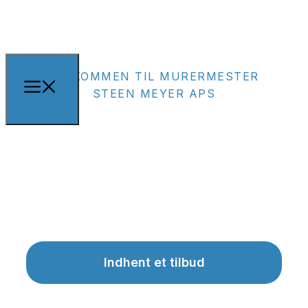
VELKOMMEN TIL MURERMESTER
STEEN MEYER APS
MURER MED ÆRLIG RÅDGIVNING OG
SOLIDT HÅNDVÆRK
Få en murer ud med erfaring på flere
områder
Indhent et tilbud